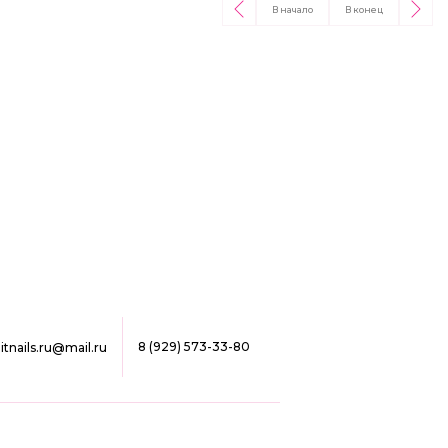
В начало
В конец
8 (929) 573-33-80
ilitnails.ru@mail.ru