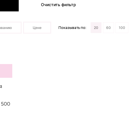
Очистить фильтр
званию
Цене
Показывать по:
20
60
100
я
 500