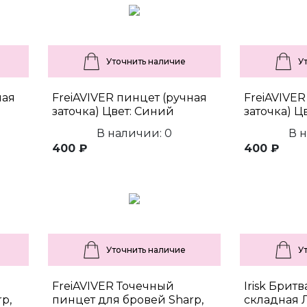
Уточнить наличие
У
ная
FreiAVIVER пинцет (ручная
FreiAVIVER
заточка) Цвет: Синий
заточка) Ц
В наличии: 0
В 
400 ₽
400 ₽
Уточнить наличие
У
FreiAVIVER Точечный
Irisk Брит
p,
пинцет для бровей Sharp,
складная 