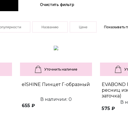
Очистить фильтр
опулярности
Названию
Цене
Показывать п
Уточнить наличие
У
elSHINE Пинцет Г-образный
EVABOND 
ресниц из
заточка)
В наличии: 0
В 
655 ₽
575 ₽