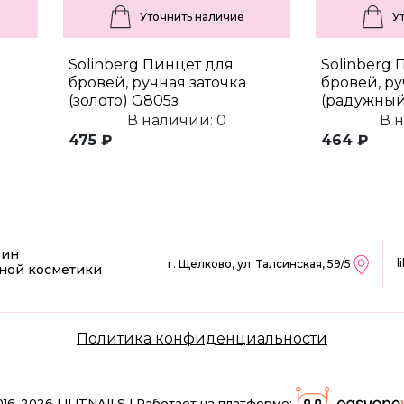
Уточнить наличие
У
Solinberg Пинцет для
Solinberg 
бровей, ручная заточка
бровей, ру
(золото) G805з
(радужный
В наличии: 0
В 
475 ₽
464 ₽
зин
l
г. Щелково, ул. Талсинская, 59/5
ной косметики
Политика конфиденциальности
016-2026 LILITNAILS | Работает на платформе: