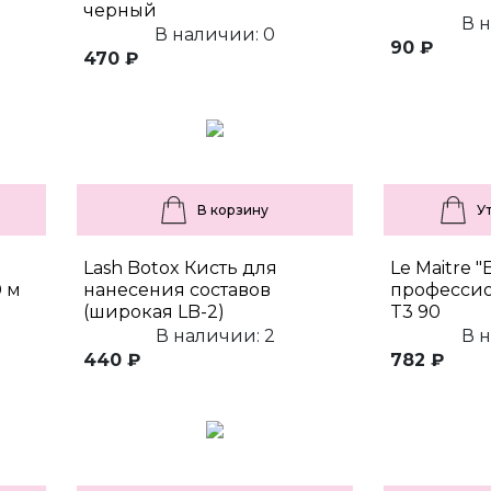
черный
В 
В наличии: 0
90 ₽
470 ₽
В корзину
У
Lash Botox Кисть для
Le Maitre 
0 м
нанесения составов
профессио
(широкая LB-2)
T3 90
В наличии: 2
В 
440 ₽
782 ₽