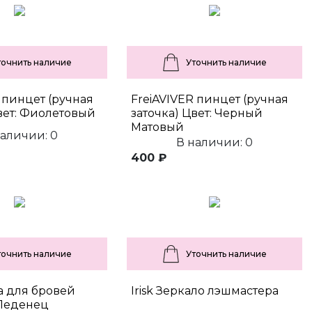
точнить наличие
Уточнить наличие
 пинцет (ручная
FreiAVIVER пинцет (ручная
вет: Фиолетовый
заточка) Цвет: Черный
Матовый
наличии: 0
В наличии: 0
400 ₽
точнить наличие
Уточнить наличие
ва для бровей
Irisk Зеркало лэшмастера
Леденец