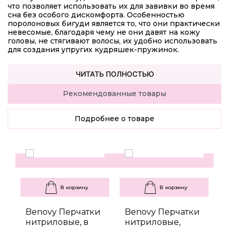
что позволяет использовать их для завивки во время
сна без особого дискомфорта. Особенностью
поролоновых бигуди является то, что они практически
невесомые, благодаря чему не они давят на кожу
головы, не стягивают волосы, их удобно использовать
для создания упругих кудряшек-пружинок.
ЧИТАТЬ ПОЛНОСТЬЮ
Рекомендованные товары
Подробнее о товаре
В корзину
В корзину
Benovy Перчатки
Benovy Перчатки
B
нитриловые, в
нитриловые,
н