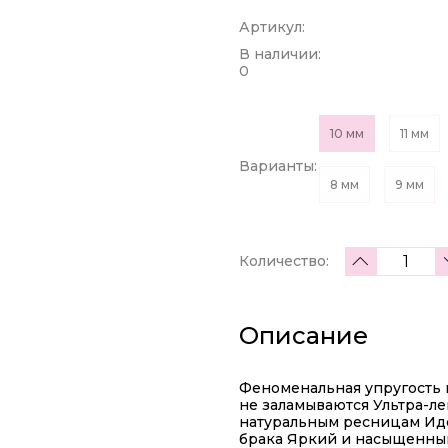
Артикул:
В наличии:
0
10 мм
11 мм
Варианты:
8 мм
9 мм
Количество:
Описание
Феноменальная упругость и
не заламываются Ультра-ле
натуральным ресницам Иде
брака Яркий и насыщенный