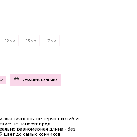
12 мм
13 мм
7 мм
Уточнить наличие
 эластичность: не теряют изгиб и
гкие: не наносят вред
ально равномерная длина - без
 цвет до самых кончиков