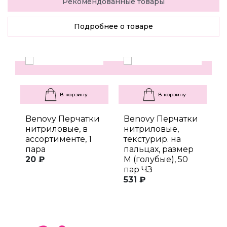
Рекомендованные товары
Подробнее о товаре
В корзину
В корзину
Benovy Перчатки
Benovy Перчатки
B
нитриловые, в
нитриловые,
н
ассортименте, 1
текстурир. на
т
пара
пальцах, размер
п
20 ₽
M (голубые), 50
M
пар ЧЗ
п
531 ₽
6