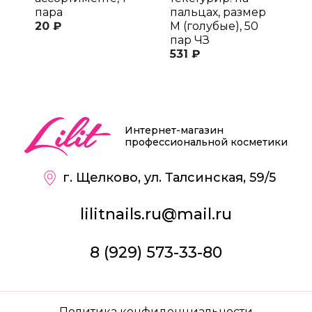
пара
пальцах, размер
п
20 ₽
M (голубые), 50
M
пар ЧЗ
п
531 ₽
6
Интернет-магазин
профессиональной косметики
г. Щелково, ул. Талсинская, 59/5
lilitnails.ru@mail.ru
8 (929) 573-33-80
Политика конфиденциальности