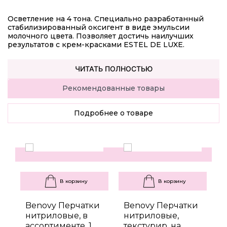
Осветление на 4 тона. Специально разработанный
стабилизированный оксигент в виде эмульсии
молочного цвета. Позволяет доcтичь наилучших
результатов с крем-красками ESTEL DE LUXE.
ЧИТАТЬ ПОЛНОСТЬЮ
Рекомендованные товары
Подробнее о товаре
В корзину
В корзину
Benovy Перчатки
Benovy Перчатки
B
нитриловые, в
нитриловые,
н
ассортименте, 1
текстурир. на
т