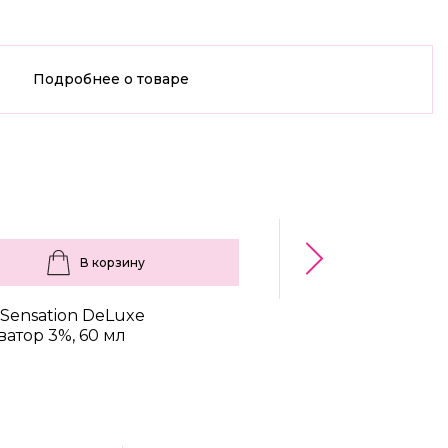
Подробнее о товаре
В корзину
В корз
 Sensation DeLuxe
ESTEL TOP SALON 
ватор 3%, 60 мл
СТАЙЛИНГ Мусс для
сильная фиксация, 
790 ₽