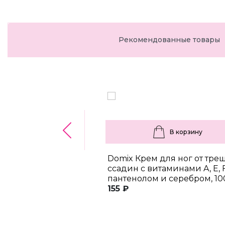
Рекомендованные товары
В корзину
Domix Крем для ног от тре
ссадин с витаминами A, E, F
пантенолом и серебром, 10
155 ₽