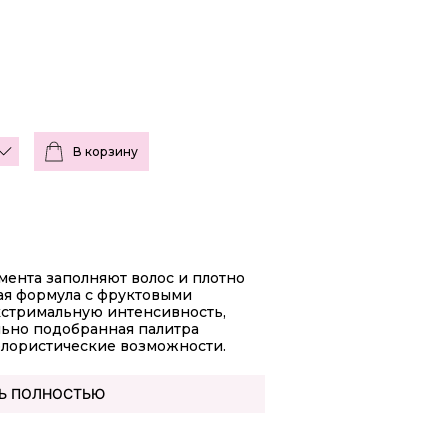
В корзину
мента заполняют волос и плотно
ая формула с фруктовыми
кстримальную интенсивность,
льно подобранная палитра
лористические возможности.
Ь ПОЛНОСТЬЮ