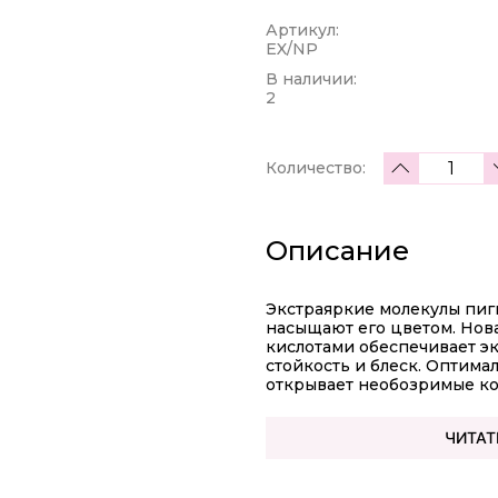
Артикул:
EX/NP
В наличии:
2
Количество:
Описание
Экстраяркие молекулы пиг
насыщают его цветом. Нов
кислотами обеспечивает э
стойкость и блеск. Оптима
открывает необозримые ко
ЧИТАТ