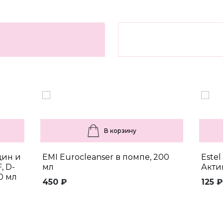
В корзину
щин и
EMI Eurocleanser в помпе, 200
Estel
, D-
мл
Акти
0 мл
450 ₽
125 ₽