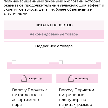
полиненасыщенными жирными кислотами, которые
оказывают продолжительный увлажняющий эффект и
укрепляют волосы, делая их более объемными и
эластичными.
ЧИТАТЬ ПОЛНОСТЬЮ
Рекомендованные товары
Подробнее о товаре
В корзину
В корзину
Benovy Перчатки
Benovy Перчатки
B
нитриловые, в
нитриловые,
н
ассортименте, 1
текстурир. на
т
пара
пальцах, размер
п