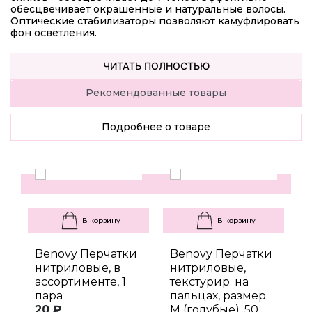
обесцвечивает окрашенные и натуральные волосы.
Оптические стабилизаторы позволяют камуфлировать
фон осветления.
ЧИТАТЬ ПОЛНОСТЬЮ
Рекомендованные товары
Подробнее о товаре
В корзину
В корзину
Benovy Перчатки
Benovy Перчатки
B
нитриловые, в
нитриловые,
н
ассортименте, 1
текстурир. на
т
пара
пальцах, размер
п
20 ₽
M (голубые), 50
M