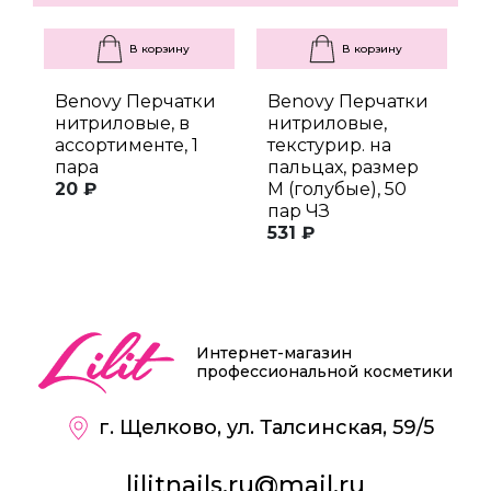
В корзину
В корзину
Benovy Перчатки
Benovy Перчатки
B
нитриловые, в
нитриловые,
н
ассортименте, 1
текстурир. на
т
пара
пальцах, размер
п
20 ₽
M (голубые), 50
M
пар ЧЗ
п
531 ₽
6
Интернет-магазин
профессиональной косметики
г. Щелково, ул. Талсинская, 59/5
lilitnails.ru@mail.ru