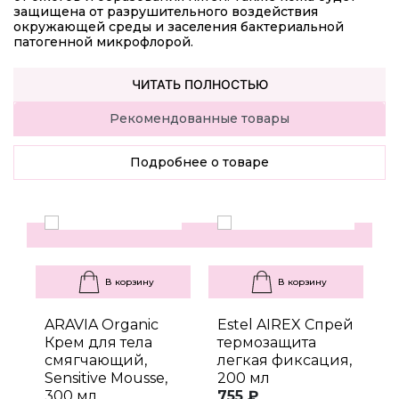
защищена от разрушительного воздействия
окружающей среды и заселения бактериальной
патогенной микрофлорой.
ЧИТАТЬ ПОЛНОСТЬЮ
Рекомендованные товары
Подробнее о товаре
В корзину
В корзину
ARAVIA Organic
Estel AIREX Спрей
E
Крем для тела
термозащита
смягчающий,
легкая фиксация,
д
Sensitive Mousse,
200 мл
о
300 мл
755 ₽