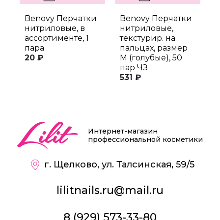
Benovy Перчатки
Benovy Перчатки
B
нитриловые, в
нитриловые,
н
ассортименте, 1
текстурир. на
т
пара
пальцах, размер
п
20 ₽
M (голубые), 50
M
пар ЧЗ
п
531 ₽
6
Интернет-магазин
профессиональной косметики
г. Щелково, ул. Талсинская, 59/5
lilitnails.ru@mail.ru
8 (929) 573-33-80