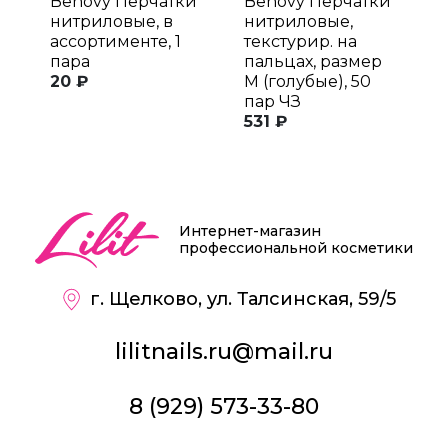
Benovy Перчатки
Benovy Перчатки
B
нитриловые, в
нитриловые,
н
ассортименте, 1
текстурир. на
т
пара
пальцах, размер
п
20 ₽
M (голубые), 50
M
пар ЧЗ
п
531 ₽
6
Интернет-магазин
профессиональной косметики
г. Щелково, ул. Талсинская, 59/5
lilitnails.ru@mail.ru
8 (929) 573-33-80