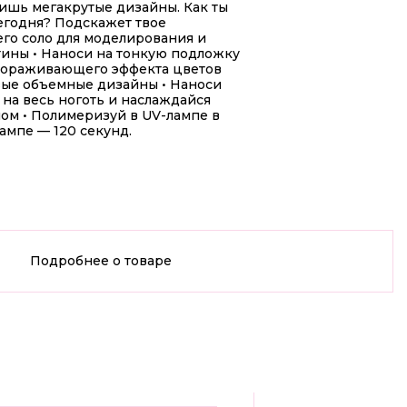
лишь мегакрутые дизайны. Как ты
егодня? Подскажет твое
его соло для моделирования и
тины • Наноси на тонкую подложку
авораживающего эффекта цветов
овые объемные дизайны • Наноси
на весь ноготь и наслаждайся
ом • Полимеризуй в UV-лампе в
лампе — 120 секунд.
Подробнее о товаре