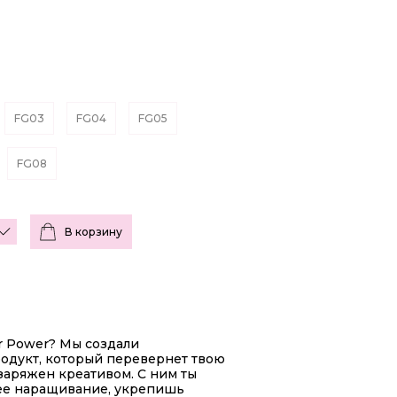
FG03
FG04
FG05
FG08
В корзину
er Power? Мы создали
одукт, который перевернет твою
заряжен креативом. С ним ты
ее наращивание, укрепишь