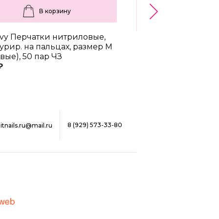
В корзину
В корз
vy Перчатки нитриловые,
Benovy Перчатки н
турир. на пальцах, размер M
текстурир. на пальц
вые), 50 пар ЧЗ
(черные), 50 пар ЧЗ
₽
596 ₽
8 (929) 573-33-80
ilitnails.ru@mail.ru