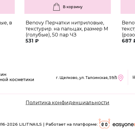
В корзину
ые, в
Benovy Перчатки нитриловые,
Beno
текстурир. на пальцах, размер M
текс
(голубые), 50 пар ЧЗ
(розо
531 ₽
687 
зин
l
г. Щелково, ул. Талсинская, 59/5
ной косметики
Политика конфиденциальности
016-2026 LILITNAILS | Работает на платформе: