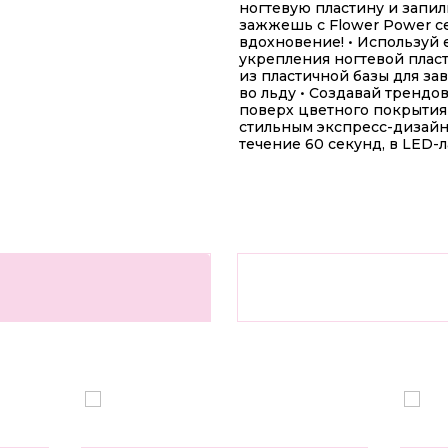
ногтевую пластину и запи
зажжешь с Flower Power с
вдохновение! • Используй 
укрепления ногтевой плас
из пластичной базы для з
во льду • Создавай тренд
поверх цветного покрытия 
стильным экспресс-дизайн
течение 60 секунд, в LED-