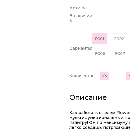
Артикул:
В наличии:
3
FG01
FG02
Варианты:
FG06
FG07
Количество:
Описание
Как работать с гелем Flow
мультифункциональный пр
палитру! Он по максимуму 
легко создашь потрясающ