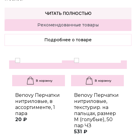
ЧИТАТЬ ПОЛНОСТЬЮ
Рекомендованные товары
Подробнее о товаре
В корзину
В корзину
Benovy Перчатки
Benovy Перчатки
B
нитриловые, в
нитриловые,
н
ассортименте, 1
текстурир. на
т
пара
пальцах, размер
п
20 ₽
M (голубые), 50
M
пар ЧЗ
п
531 ₽
6